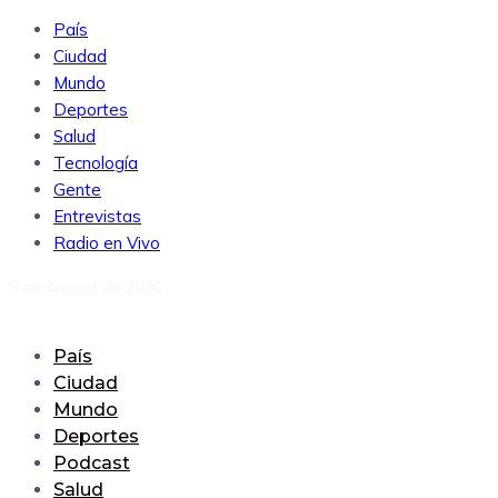
País
Ciudad
Mundo
Deportes
Salud
Tecnología
Gente
Entrevistas
Radio en Vivo
9 de August de 2026
País
Ciudad
Mundo
Deportes
Podcast
Salud