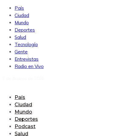
País
Ciudad
Mundo
Deportes
Salud
Tecnología
Gente
Entrevistas
Radio en Vivo
7 de August de 2026
País
Ciudad
Mundo
Deportes
Podcast
Salud