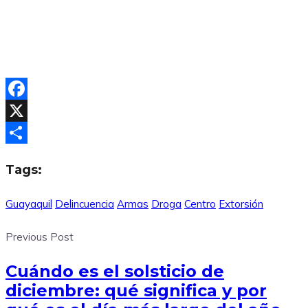
Facebook
X
Compartir
Tags:
Guayaquil
Delincuencia
Armas
Droga
Centro
Extorsión
Previous Post
Cuándo es el solsticio de
diciembre: qué significa y por