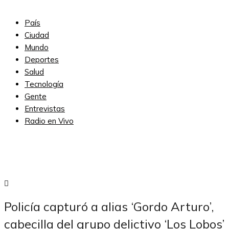
País
Ciudad
Mundo
Deportes
Salud
Tecnología
Gente
Entrevistas
Radio en Vivo
Subscribe
Policía capturó a alias ‘Gordo Arturo’,
cabecilla del grupo delictivo ‘Los Lobos’