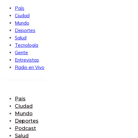
País
Ciudad
Mundo
Deportes
Salud
Tecnología
Gente
Entrevistas
Radio en Vivo
9 de August de 2026
País
Ciudad
Mundo
Deportes
Podcast
Salud