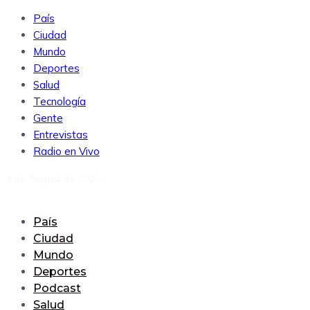
País
Ciudad
Mundo
Deportes
Salud
Tecnología
Gente
Entrevistas
Radio en Vivo
9 de August de 2026
País
Ciudad
Mundo
Deportes
Podcast
Salud