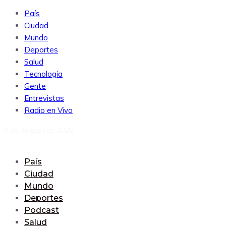
País
Ciudad
Mundo
Deportes
Salud
Tecnología
Gente
Entrevistas
Radio en Vivo
8 de August de 2026
País
Ciudad
Mundo
Deportes
Podcast
Salud