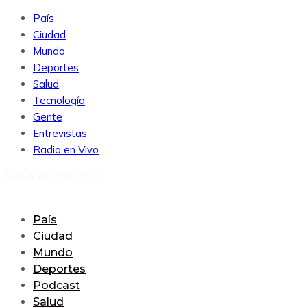
País
Ciudad
Mundo
Deportes
Salud
Tecnología
Gente
Entrevistas
Radio en Vivo
8 de August de 2026
País
Ciudad
Mundo
Deportes
Podcast
Salud