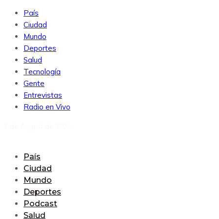
País
Ciudad
Mundo
Deportes
Salud
Tecnología
Gente
Entrevistas
Radio en Vivo
7 de August de 2026
País
Ciudad
Mundo
Deportes
Podcast
Salud