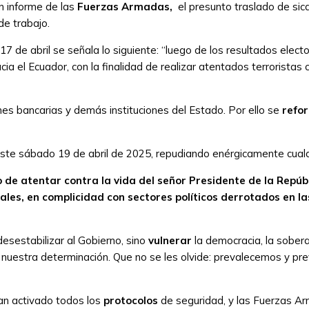
n informe de las
Fuerzas Armadas,
el presunto traslado de sica
e trabajo.
 de abril se señala lo siguiente: “luego de los resultados electo
ia el Ecuador, con la finalidad de realizar atentados terroristas 
nes bancarias y demás instituciones del Estado. Por ello se
refo
ste sábado 19 de abril de 2025, repudiando enérgicamente cualqu
o de atentar contra la vida del señor Presidente de la Repúb
nales, en complicidad con sectores políticos derrotados en 
esestabilizar al Gobierno, sino
vulnerar
la democracia, la sobera
uestra determinación. Que no se les olvide: prevalecemos y prev
han activado todos los
protocolos
de seguridad, y las Fuerzas Arm