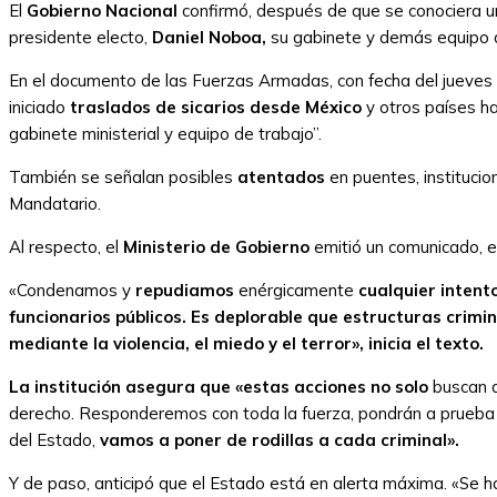
El
Gobierno Nacional
confirmó, después de que se conociera u
presidente electo,
Daniel Noboa,
su gabinete y demás equipo d
En el documento de las Fuerzas Armadas, con fecha del jueves 17
iniciado
traslados de sicarios desde México
y otros países hac
gabinete ministerial y equipo de trabajo”.
También se señalan posibles
atentados
en puentes, institucio
Mandatario.
Al respecto, el
Ministerio de Gobierno
emitió un comunicado, e
«Condenamos y
repudiamos
enérgicamente
cualquier intent
funcionarios públicos. Es deplorable que estructuras crimi
mediante la violencia, el miedo y el terror», inicia el texto.
La institución asegura que «estas acciones no solo
buscan d
derecho. Responderemos con toda la fuerza, pondrán a prueba n
del Estado,
vamos a poner de rodillas a cada criminal».
Y de paso, anticipó que el Estado está en alerta máxima. «Se 