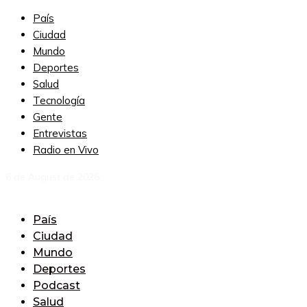
País
Ciudad
Mundo
Deportes
Salud
Tecnología
Gente
Entrevistas
Radio en Vivo
6 de August de 2026
País
Ciudad
Mundo
Deportes
Podcast
Salud