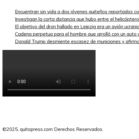
Encuentran sin vida a dos jóvenes quiteños reportados 
Investigan la corta distancia que hubo entre el helicópte
El objetivo del dron hallado en Leipzig era un avión ucra
Cadena perpetua para el hombre que arrolló con un auto
Donald Trump desmiente escasez de municiones y afirma
©2025, quitopress.com Derechos Reservados.