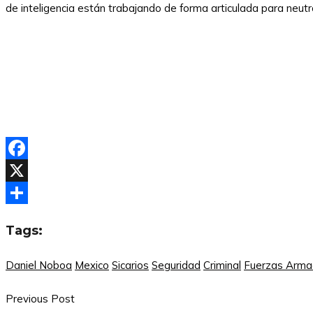
de inteligencia están trabajando de forma articulada para neutr
Facebook
X
Compartir
Tags:
Daniel Noboa
Mexico
Sicarios
Seguridad
Criminal
Fuerzas Arm
Previous Post