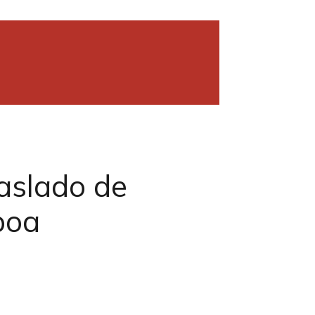
raslado de
boa