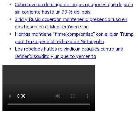
Cuba tuvo un domingo de largos apagones que dejaron
sin corriente hasta un 70 % del país
Siria y Rusia acuerdan mantener la presencia rusa en
dos bases en el Mediterráneo sirio
Hamás mantiene “firme compromiso” con el plan Trump
para Gaza pese al rechazo de Netanyahu
Los rebeldes hutíes reivindican ataques contra una
refinería saudita y un puerto yemenita