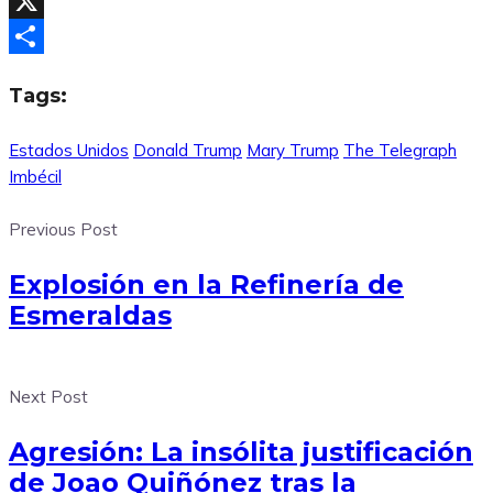
Facebook
X
Compartir
Tags:
Estados Unidos
Donald Trump
Mary Trump
The Telegraph
Imbécil
Previous Post
Explosión en la Refinería de
Esmeraldas
Next Post
Agresión: La insólita justificación
de Joao Quiñónez tras la