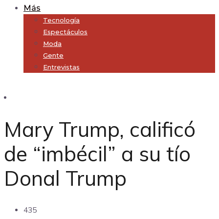
Más
Tecnología
Espectáculos
Moda
Gente
Entrevistas
Subscribe
Mary Trump, calificó
de “imbécil” a su tío
Donal Trump
435