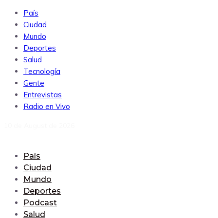
País
Ciudad
Mundo
Deportes
Salud
Tecnología
Gente
Entrevistas
Radio en Vivo
10 de August de 2026
País
Ciudad
Mundo
Deportes
Podcast
Salud