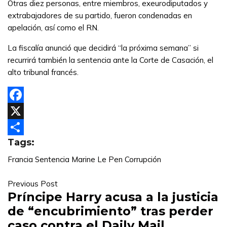
Otras diez personas, entre miembros, exeurodiputados y
extrabajadores de su partido, fueron condenadas en
apelación, así como el RN.
La fiscalía anunció que decidirá “la próxima semana” si
recurrirá también la sentencia ante la Corte de Casación, el
alto tribunal francés.
Facebook
X
Tags:
Compartir
Francia
Sentencia
Marine Le Pen
Corrupción
Previous Post
Príncipe Harry acusa a la justicia
de “encubrimiento” tras perder
caso contra el Daily Mail