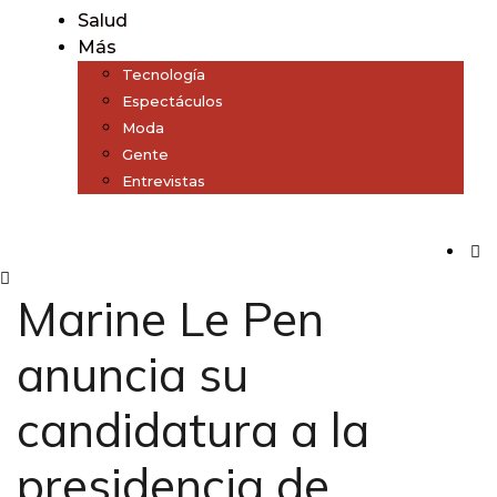
Salud
Más
Tecnología
Espectáculos
Moda
Gente
Entrevistas
Subscribe
Marine Le Pen
anuncia su
candidatura a la
presidencia de