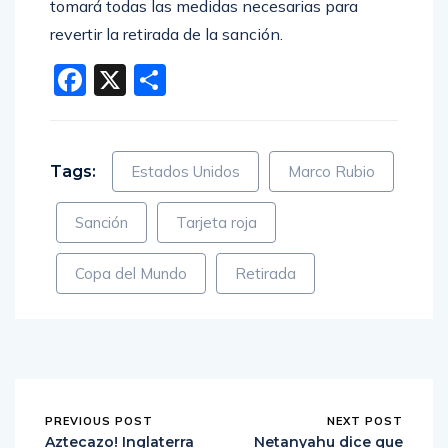
tomará todas las medidas necesarias para
revertir la retirada de la sanción.
Facebook
X
Compartir
Tags:
Estados Unidos
Marco Rubio
Sanción
Tarjeta roja
Copa del Mundo
Retirada
PREVIOUS POST
NEXT POST
Aztecazo! Inglaterra
Netanyahu dice que