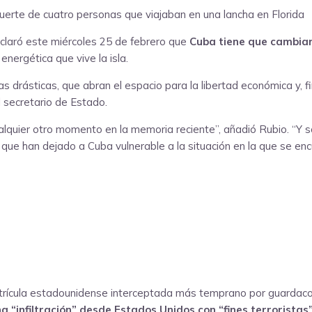
eclaró este miércoles 25 de febrero que
Cuba tiene que cambiar
 energética que vive la isla.
s drásticas, que abran el espacio para la libertad económica y, fi
l secretario de Estado.
quier otro momento en la memoria reciente”, añadió Rubio. “Y son
ue han dejado a Cuba vulnerable a la situación en la que se enc
trícula estadounidense interceptada más temprano por guardacost
a “infiltración” desde Estados Unidos con “fines terroristas