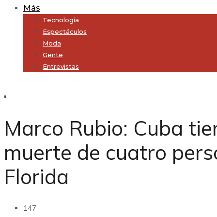
Más
Tecnología
Espectáculos
Moda
Gente
Entrevistas
Subscribe
Marco Rubio: Cuba tie
muerte de cuatro pers
Florida
147