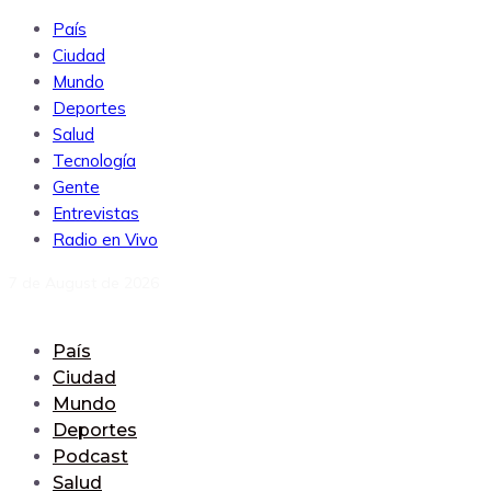
País
Ciudad
Mundo
Deportes
Salud
Tecnología
Gente
Entrevistas
Radio en Vivo
7 de August de 2026
País
Ciudad
Mundo
Deportes
Podcast
Salud