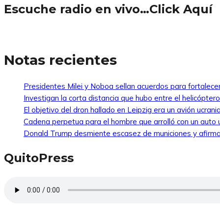
Escuche radio en vivo…Click Aquí
Notas recientes
Presidentes Milei y Noboa sellan acuerdos para fortalecer 
Investigan la corta distancia que hubo entre el helicópte
El objetivo del dron hallado en Leipzig era un avión ucra
Cadena perpetua para el hombre que arrolló con un auto
Donald Trump desmiente escasez de municiones y afirma
QuitoPress