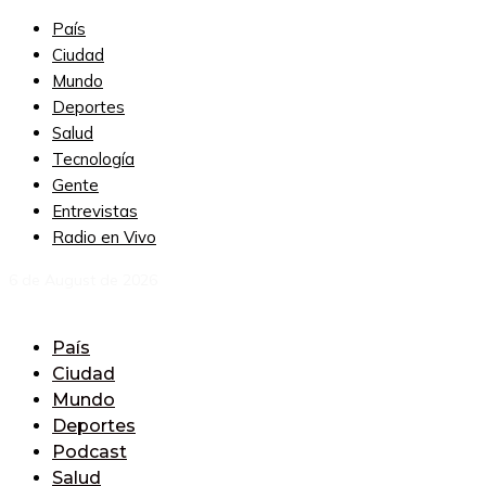
País
Ciudad
Mundo
Deportes
Salud
Tecnología
Gente
Entrevistas
Radio en Vivo
6 de August de 2026
País
Ciudad
Mundo
Deportes
Podcast
Salud