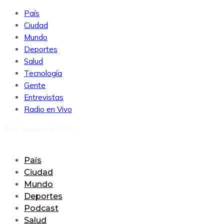
País
Ciudad
Mundo
Deportes
Salud
Tecnología
Gente
Entrevistas
Radio en Vivo
8 de August de 2026
País
Ciudad
Mundo
Deportes
Podcast
Salud