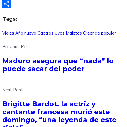
X
Compartir
Tags:
Viajes
Año nuevo
Cábalas
Uvas
Maletas
Creencia popular
Previous Post
Maduro asegura que “nada” lo
puede sacar del poder
Next Post
Brigitte Bardot, la actriz y
cantante francesa murió este
domingo, “una leyenda de este