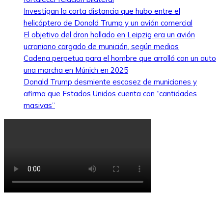
Investigan la corta distancia que hubo entre el
helicóptero de Donald Trump y un avión comercial
El objetivo del dron hallado en Leipzig era un avión
ucraniano cargado de munición, según medios
Cadena perpetua para el hombre que arrolló con un auto
una marcha en Múnich en 2025
Donald Trump desmiente escasez de municiones y
afirma que Estados Unidos cuenta con “cantidades
masivas”