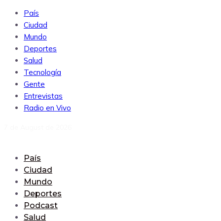
País
Ciudad
Mundo
Deportes
Salud
Tecnología
Gente
Entrevistas
Radio en Vivo
7 de August de 2026
País
Ciudad
Mundo
Deportes
Podcast
Salud