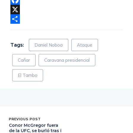
Facebook
X
Compartir
Tags:
Daniel Noboa
Ataque
Cañar
Caravana presidencial
El Tambo
PREVIOUS POST
Conor McGregor fuera
de la UFC, se burló tras i