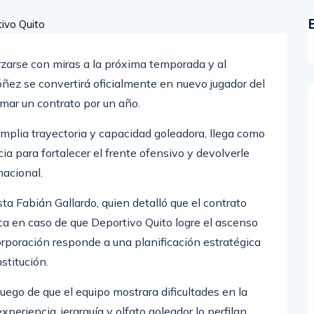
rzarse con miras a la próxima temporada y al
óñez se convertirá oficialmente en nuevo jugador del
irmar un contrato por un año.
amplia trayectoria y capacidad goleadora, llega como
cia para fortalecer el frente ofensivo y devolverle
nacional.
ta Fabián Gallardo, quien detalló que el contrato
ca en caso de que Deportivo Quito logre el ascenso
orporación responde a una planificación estratégica
stitución.
luego de que el equipo mostrara dificultades en la
periencia, jerarquía y olfato goleador lo perfilan