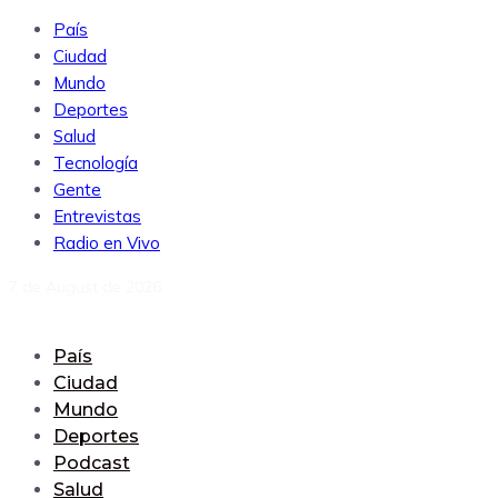
País
Ciudad
Mundo
Deportes
Salud
Tecnología
Gente
Entrevistas
Radio en Vivo
7 de August de 2026
País
Ciudad
Mundo
Deportes
Podcast
Salud