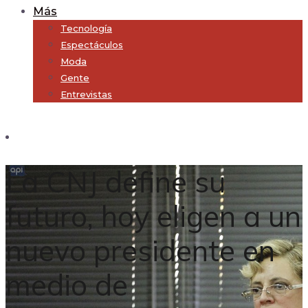
Más
Tecnología
Espectáculos
Moda
Gente
Entrevistas
Subscribe
La CNJ define su
futuro, hoy eligen a un
nuevo presidente en
medio de