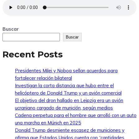
Buscar
Buscar
Recent Posts
Presidentes Milei y Noboa sellan acuerdos para
fortalecer relación bilateral
Investigan la corta distancia que hubo entre el
helicóptero de Donald Trump y un avión comercial
El objetivo del dron hallado en Leipzig era un avión
ucraniano cargado de munición, según medios
Cadena perpetua para el hombre que arrolló con un auto
una marcha en Múnich en 2025
Donald Trump desmiente escasez de municiones y
afirma que Estados Unidos cuenta con “cantidades