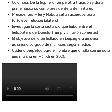
Colombia: De la Espriella rompe otra tradición y dará
primer discurso como presidente ante militares
Presidentes Milei y Noboa sellan acuerdos para
fortalecer relación bilateral
Investigan la corta distancia que hubo entre el
helicóptero de Donald Trump y un avión comercial
El objetivo del dron hallado en Leipzig era un avión
ucraniano cargado de munición, según medios
Cadena perpetua para el hombre que arrolló con un auto
una marcha en Múnich en 2025