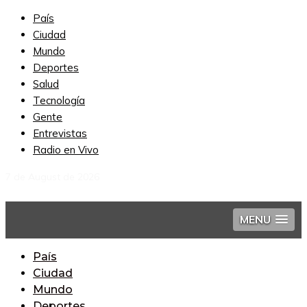
País
Ciudad
Mundo
Deportes
Salud
Tecnología
Gente
Entrevistas
Radio en Vivo
7 de August de 2026
MENU
País
Ciudad
Mundo
Deportes