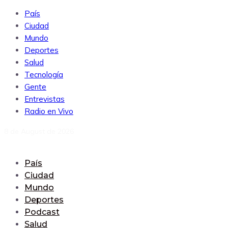
País
Ciudad
Mundo
Deportes
Salud
Tecnología
Gente
Entrevistas
Radio en Vivo
8 de August de 2026
País
Ciudad
Mundo
Deportes
Podcast
Salud