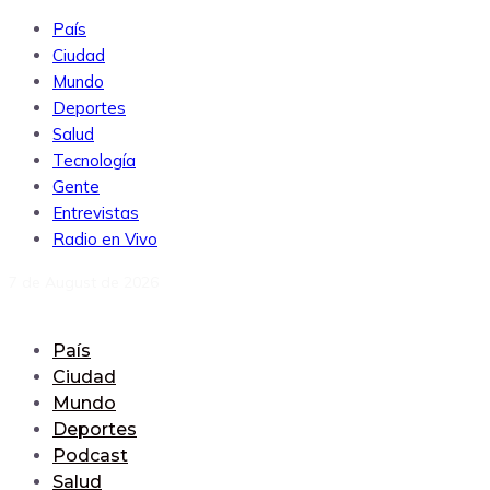
País
Ciudad
Mundo
Deportes
Salud
Tecnología
Gente
Entrevistas
Radio en Vivo
7 de August de 2026
País
Ciudad
Mundo
Deportes
Podcast
Salud