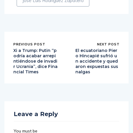
José Luis Rodríguez Zapatero
PREVIOUS POST
NEXT POST
Xi a Trump: Putin “p
El ecuatoriano Pier
odría acabar arrepi
o Hincapié sufrió u
ntiéndose de invadi
n accidente y qued
r Ucrania”, dice Fina
aron expuestas sus
ncial Times
nalgas
Leave a Reply
You must be