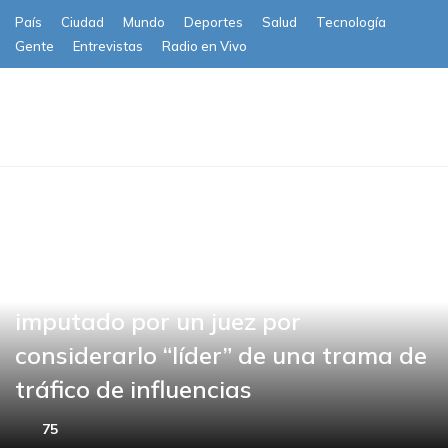
País
Ciudad
Mundo
Deportes
Salud
Tecnología
Gente
Entrevistas
Radio en Vivo
Subscribe
José Luis Rodríguez Zapatero
imputado por un juez por
considerarlo “líder” de una trama de
tráfico de influencias
75