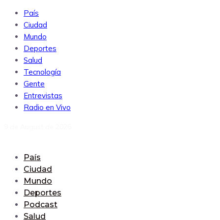
País
Ciudad
Mundo
Deportes
Salud
Tecnología
Gente
Entrevistas
Radio en Vivo
9 de August de 2026
País
Ciudad
Mundo
Deportes
Podcast
Salud