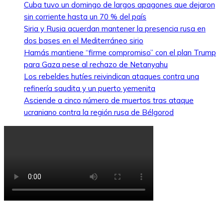
Cuba tuvo un domingo de largos apagones que dejaron
sin corriente hasta un 70 % del país
Siria y Rusia acuerdan mantener la presencia rusa en
dos bases en el Mediterráneo sirio
Hamás mantiene “firme compromiso” con el plan Trump
para Gaza pese al rechazo de Netanyahu
Los rebeldes hutíes reivindican ataques contra una
refinería saudita y un puerto yemenita
Asciende a cinco número de muertos tras ataque
ucraniano contra la región rusa de Bélgorod