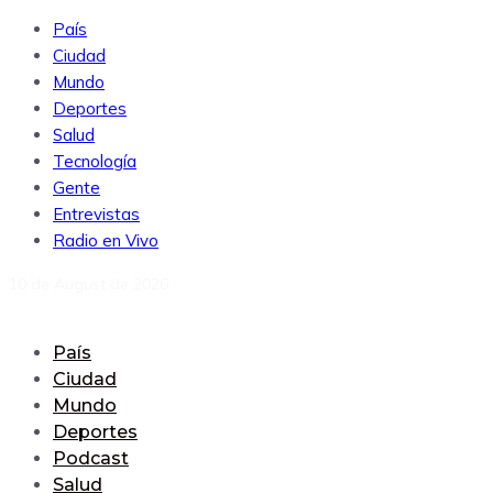
País
Ciudad
Mundo
Deportes
Salud
Tecnología
Gente
Entrevistas
Radio en Vivo
10 de August de 2026
País
Ciudad
Mundo
Deportes
Podcast
Salud