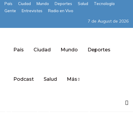
País
Ciudad
Mundo
Deportes
Salud
Tecnología
Gente
Entrevistas
Radio en Vivo
7 de August de 2026
País
Ciudad
Mundo
Deportes
Podcast
Salud
Más
Subscribe
Hijas de Fernando
Villavicencio le