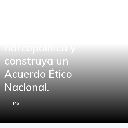
dicen a Noboa:
Exigimos que
enfrente la
narcopolítica y
construya un
Acuerdo Ético
Nacional.
146