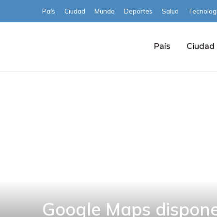
País
Ciudad
Mundo
Deportes
Salud
Tecnolog
País
Ciudad
Google Maps dispone