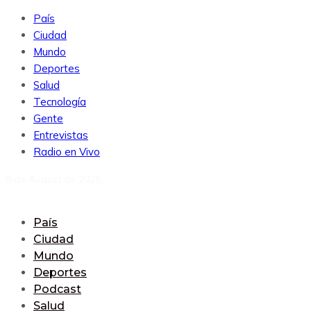
País
Ciudad
Mundo
Deportes
Salud
Tecnología
Gente
Entrevistas
Radio en Vivo
8 de August de 2026
País
Ciudad
Mundo
Deportes
Podcast
Salud