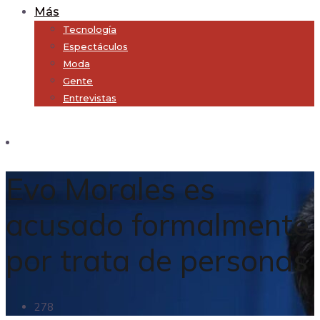
Más
Tecnología
Espectáculos
Moda
Gente
Entrevistas
Subscribe
Evo Morales es
acusado formalmente
por trata de personas
278