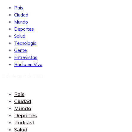
País
Ciudad
Mundo
Deportes
Salud
Tecnología
Gente
Entrevistas
Radio en Vivo
6 de August de 2026
País
Ciudad
Mundo
Deportes
Podcast
Salud