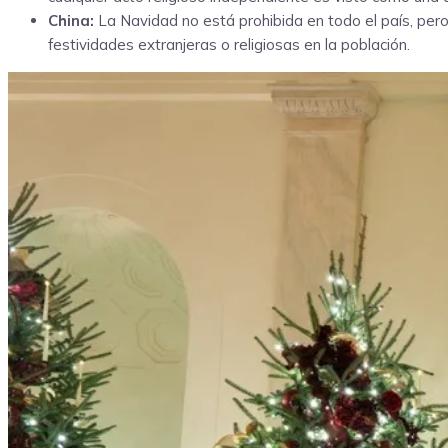
China:
La Navidad no está prohibida en todo el país, pero 
festividades extranjeras o religiosas en la población.