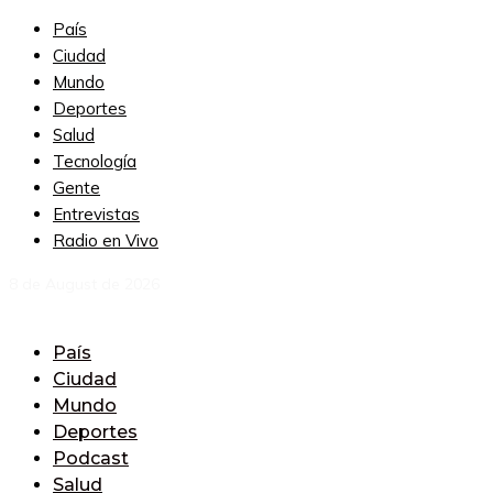
País
Ciudad
Mundo
Deportes
Salud
Tecnología
Gente
Entrevistas
Radio en Vivo
8 de August de 2026
País
Ciudad
Mundo
Deportes
Podcast
Salud