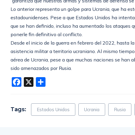
“garantiza que nuestras armas y sistemas de defensa se 
Lo anterior representa un golpe para Ucrania, que ha es
estadounidenses. Pese a que Estados Unidos ha intentad
que se han definido, incluso ha aumentado los ataques q
ponerle fin definitivo al conflicto.
Desde el inicio de la guerra en febrero del 2022, hasta 
asistencia militar a territorio ucraniano. Al mismo tiemp
aérea de Ucrania, pese a que muchas naciones se han ab
sido amenazados por Rusia.
Facebook
X
Compartir
Tags:
Estados Unidos
Ucrania
Rusia