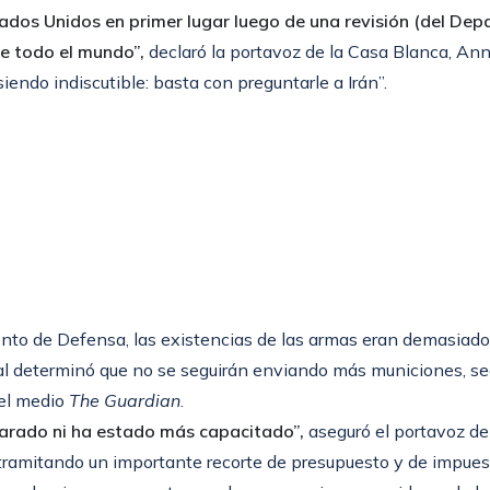
tados Unidos en primer lugar luego de una revisión (del D
de todo el mundo”,
declaró la portavoz de la Casa Blanca, Anna
endo indiscutible: basta con preguntarle a Irán”.
ento de Defensa, las existencias de las armas eran demasiado
tal determinó que no se seguirán enviando más municiones, se
 el medio
The Guardian
.
parado ni ha estado más capacitado”,
aseguró el portavoz de
tramitando un importante recorte de presupuesto y de impuest