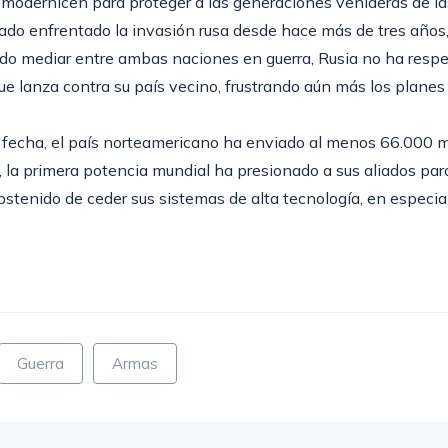
modernicen para proteger a las generaciones venideras de las
tado enfrentado la invasión rusa desde hace más de tres años
o mediar entre ambas naciones en guerra, Rusia no ha respet
ue lanza contra su país vecino, frustrando aún más los plane
la fecha, el país norteamericano ha enviado al menos 66.000 
o, la primera potencia mundial ha presionado a sus aliados par
stenido de ceder sus sistemas de alta tecnología, en especi
Guerra
Armas