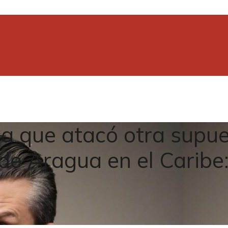
a que atacó otra supu
 de Aragua en el Caribe