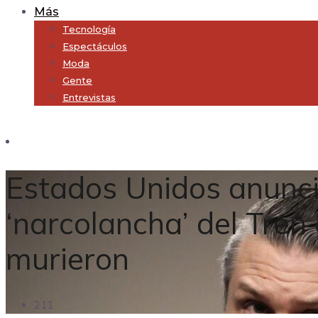
Más
Tecnología
Espectáculos
Moda
Gente
Entrevistas
Subscribe
Estados Unidos anunci
‘narcolancha’ del Tren
murieron
211