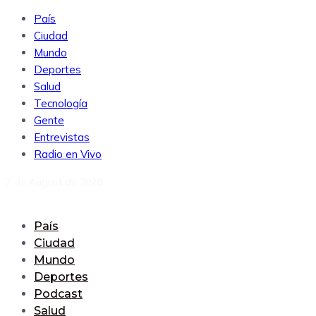
País
Ciudad
Mundo
Deportes
Salud
Tecnología
Gente
Entrevistas
Radio en Vivo
7 de August de 2026
País
Ciudad
Mundo
Deportes
Podcast
Salud