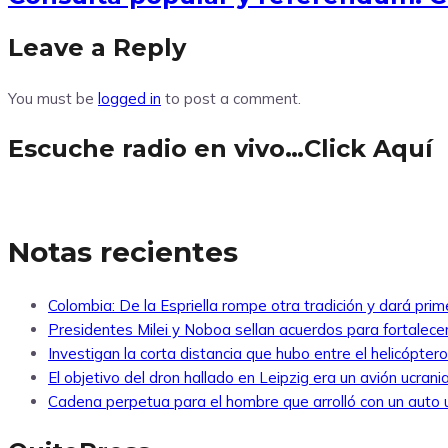
Leave a Reply
You must be
logged in
to post a comment.
Escuche radio en vivo…Click Aquí
Notas recientes
Colombia: De la Espriella rompe otra tradición y dará pri
Presidentes Milei y Noboa sellan acuerdos para fortalecer 
Investigan la corta distancia que hubo entre el helicópte
El objetivo del dron hallado en Leipzig era un avión ucra
Cadena perpetua para el hombre que arrolló con un auto