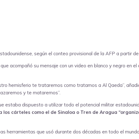
tadounidense, según el conteo provisional de la AFP a partir d
, que acompañó su mensaje con un video en blanco y negro en el q
stro hemisferio te trataremos como tratamos a Al Qaeda”, añadió
 cazaremos y te mataremos”.
ue estaba dispuesto a utilizar todo el potencial militar estadoun
a los cárteles como el de Sinaloa o Tren de Aragua “organiz
mismas herramientas que usó durante dos décadas en todo el mund