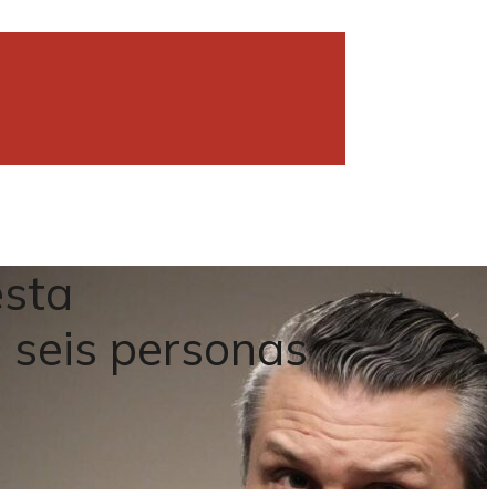
esta
: seis personas