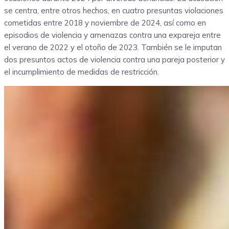
se centra, entre otros hechos, en cuatro presuntas violaciones
cometidas entre 2018 y noviembre de 2024, así como en
episodios de violencia y amenazas contra una expareja entre
el verano de 2022 y el otoño de 2023. También se le imputan
dos presuntos actos de violencia contra una pareja posterior y
el incumplimiento de medidas de restricción.