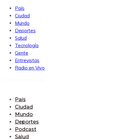
País
Ciudad
Mundo
Deportes
Salud
Tecnología
Gente
Entrevistas
Radio en Vivo
7 de August de 2026
País
Ciudad
Mundo
Deportes
Podcast
Salud