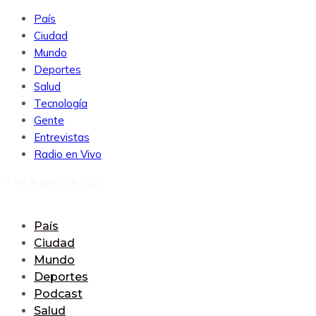
País
Ciudad
Mundo
Deportes
Salud
Tecnología
Gente
Entrevistas
Radio en Vivo
7 de August de 2026
País
Ciudad
Mundo
Deportes
Podcast
Salud