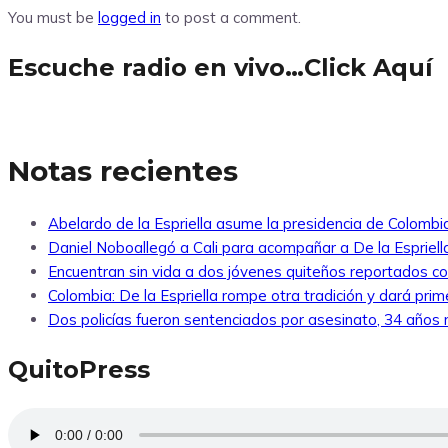
You must be
logged in
to post a comment.
Escuche radio en vivo…Click Aquí
Notas recientes
Abelardo de la Espriella asume la presidencia de Colombi
Daniel Noboallegó a Cali para acompañar a De la Espriella
Encuentran sin vida a dos jóvenes quiteños reportados 
Colombia: De la Espriella rompe otra tradición y dará pri
Dos policías fueron sentenciados por asesinato, 34 años re
QuitoPress