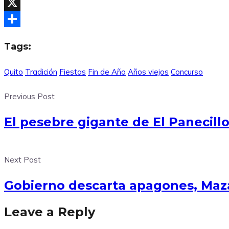
Facebook
X
Compartir
Tags:
Quito
Tradición
Fiestas
Fin de Año
Años viejos
Concurso
Previous Post
El pesebre gigante de El Panecill
Next Post
Gobierno descarta apagones, Maza
Leave a Reply