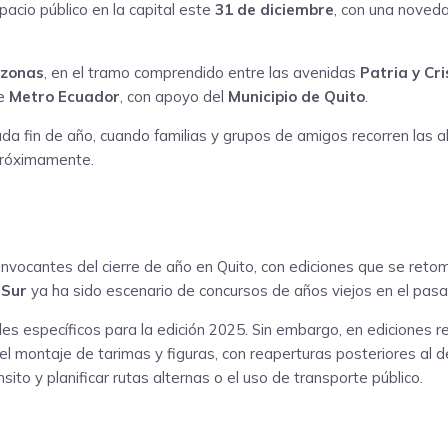
acio público en la capital este
31 de diciembre
, con una noveda
zonas
, en el tramo comprendido entre las avenidas
Patria y Cri
de
Metro Ecuador
, con apoyo del
Municipio de Quito
.
ada fin de año, cuando familias y grupos de amigos recorren las 
 próximamente.
vocantes del cierre de año en Quito, con ediciones que se retom
 Sur
ya ha sido escenario de concursos de años viejos en el pasad
ales específicos para la edición 2025. Sin embargo, en ediciones 
r el montaje de tarimas y figuras, con reaperturas posteriores a
ito y planificar rutas alternas o el uso de transporte público.