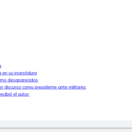
a
 en su investidura
como desaparecidos
mer discurso como presidente ante militares
cibió el autor.