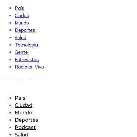
País
Ciudad
Mundo
Deportes
Salud
Tecnología
Gente
Entrevistas
Radio en Vivo
7 de August de 2026
País
Ciudad
Mundo
Deportes
Podcast
Salud