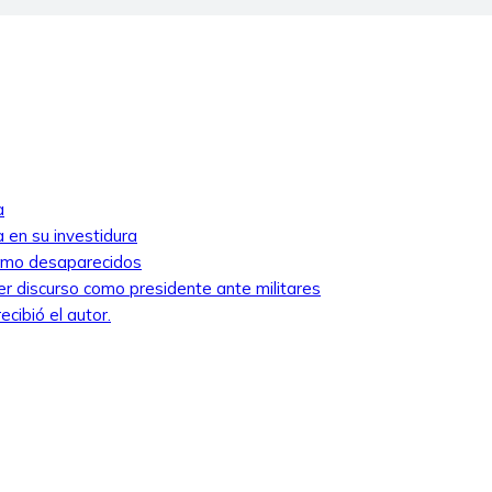
a
 en su investidura
como desaparecidos
mer discurso como presidente ante militares
cibió el autor.