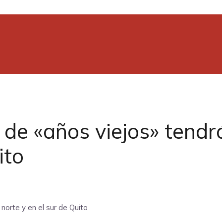
 de «años viejos» tendr
ito