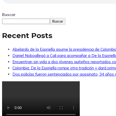
Buscar
Buscar
Recent Posts
Abelardo de la Espriella asume la presidencia de Colombi
Daniel Noboallegó a Cali para acompañar a De la Espriella
Encuentran sin vida a dos jóvenes quiteños reportados 
Colombia: De la Espriella rompe otra tradición y dará pri
Dos policías fueron sentenciados por asesinato, 34 años re