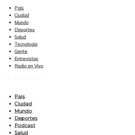
País
Ciudad
Mundo
Deportes
Salud
Tecnología
Gente
Entrevistas
Radio en Vivo
6 de August de 2026
País
Ciudad
Mundo
Deportes
Podcast
Salud