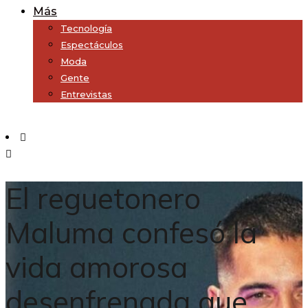
Más
Tecnología
Espectáculos
Moda
Gente
Entrevistas
Subscribe
El reguetonero
Maluma confesó la
vida amorosa
desenfrenada que