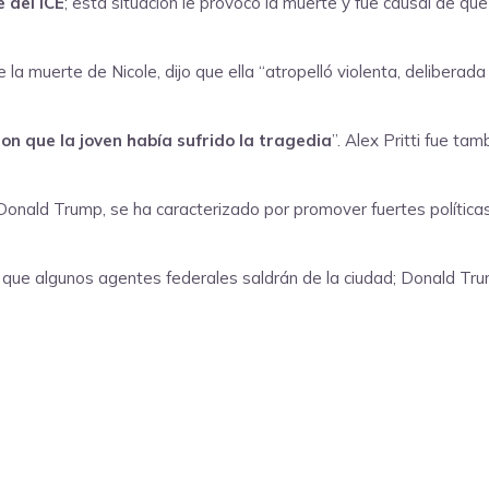
 del ICE
; esta situación le provocó la muerte y fue causal de q
 la muerte de Nicole, dijo que ella “atropelló violenta, deliberad
on que la joven había sufrido la tragedia
”. Alex Pritti fue ta
 Donald Trump, se ha caracterizado por promover fuertes polític
do que algunos agentes federales saldrán de la ciudad; Donald Tr