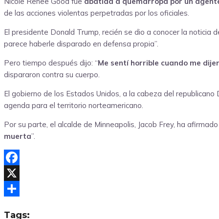
Nicole Renee Good fue
abatida a quemarropa por un agente
de las acciones violentas perpetradas por los oficiales.
El presidente Donald Trump, recién se dio a conocer la noticia de
parece haberle disparado en defensa propia”.
Pero tiempo después dijo: “
Me sentí horrible cuando me dijer
dispararon contra su cuerpo.
El gobierno de los Estados Unidos, a la cabeza del republicano
agenda para el territorio norteamericano.
Por su parte, el alcalde de Minneapolis, Jacob Frey, ha afirma
muerta
”.
Facebook
X
Compartir
Tags: