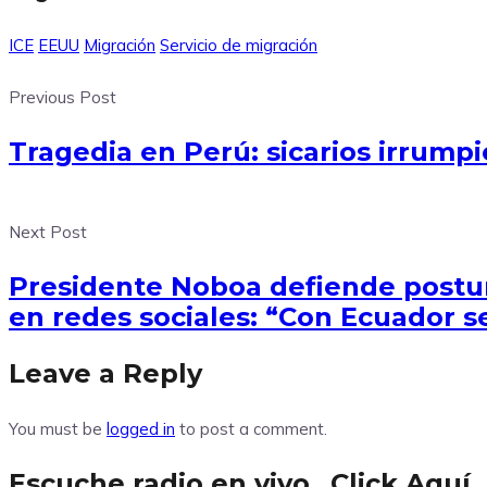
ICE
EEUU
Migración
Servicio de migración
Previous Post
Tragedia en Perú: sicarios irrump
Next Post
Presidente Noboa defiende postur
en redes sociales: “Con Ecuador s
Leave a Reply
You must be
logged in
to post a comment.
Escuche radio en vivo…Click Aquí