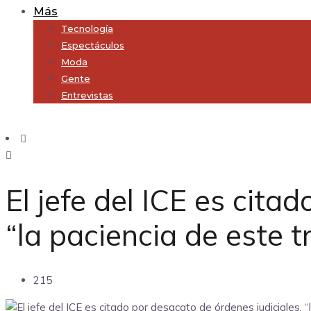
Más
Tecnología
Espectáculos
Moda
Gente
Entrevistas
Subscribe
El jefe del ICE es cita
“la paciencia de este t
215