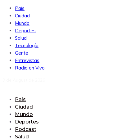
País
Ciudad
Mundo
Deportes
Salud
Tecnología
Gente
Entrevistas
Radio en Vivo
9 de August de 2026
País
Ciudad
Mundo
Deportes
Podcast
Salud