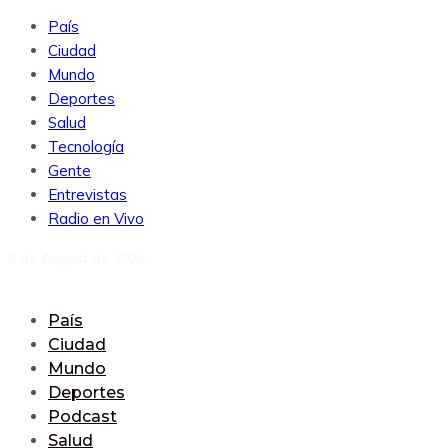
País
Ciudad
Mundo
Deportes
Salud
Tecnología
Gente
Entrevistas
Radio en Vivo
6 de August de 2026
País
Ciudad
Mundo
Deportes
Podcast
Salud