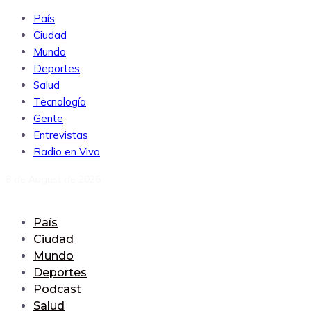
País
Ciudad
Mundo
Deportes
Salud
Tecnología
Gente
Entrevistas
Radio en Vivo
8 de August de 2026
País
Ciudad
Mundo
Deportes
Podcast
Salud