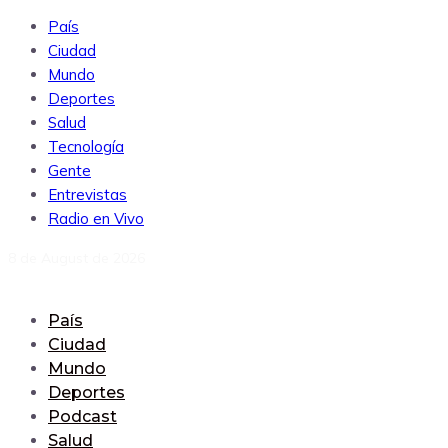
País
Ciudad
Mundo
Deportes
Salud
Tecnología
Gente
Entrevistas
Radio en Vivo
8 de August de 2026
País
Ciudad
Mundo
Deportes
Podcast
Salud