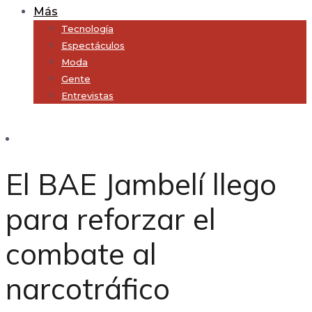
Más
Tecnología
Espectáculos
Moda
Gente
Entrevistas
Subscribe
El BAE Jambelí llego
para reforzar el
combate al
narcotráfico