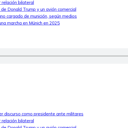
relación bilateral
ro de Donald Trump y un avión comercial
niano cargado de munición, según medios
 una marcha en Múnich en 2025
mer discurso como presidente ante militares
relación bilateral
ro de Donald Trump y un avión comercial