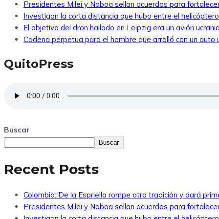
Presidentes Milei y Noboa sellan acuerdos para fortalecer 
Investigan la corta distancia que hubo entre el helicópte
El objetivo del dron hallado en Leipzig era un avión ucra
Cadena perpetua para el hombre que arrolló con un auto
QuitoPress
Buscar
Buscar
Recent Posts
Colombia: De la Espriella rompe otra tradición y dará pri
Presidentes Milei y Noboa sellan acuerdos para fortalecer 
Investigan la corta distancia que hubo entre el helicópte