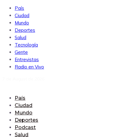
País
Ciudad
Mundo
Deportes
Salud
Tecnología
Gente
Entrevistas
Radio en Vivo
7 de August de 2026
País
Ciudad
Mundo
Deportes
Podcast
Salud