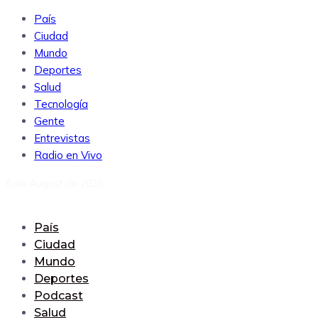
País
Ciudad
Mundo
Deportes
Salud
Tecnología
Gente
Entrevistas
Radio en Vivo
6 de August de 2026
País
Ciudad
Mundo
Deportes
Podcast
Salud