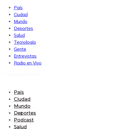
País
Ciudad
Mundo
Deportes
Salud
Tecnología
Gente
Entrevistas
Radio en Vivo
7 de August de 2026
País
Ciudad
Mundo
Deportes
Podcast
Salud