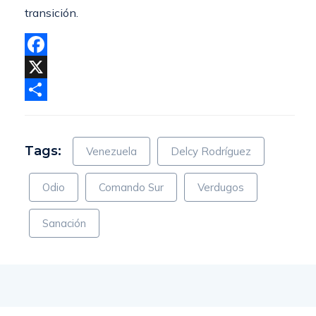
transición.
Facebook
X
Compartir
Tags:
Venezuela
Delcy Rodríguez
Odio
Comando Sur
Verdugos
Sanación