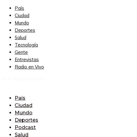
País
Ciudad
Mundo
Deportes
Salud
Tecnología
Gente
Entrevistas
Radio en Vivo
8 de August de 2026
País
Ciudad
Mundo
Deportes
Podcast
Salud