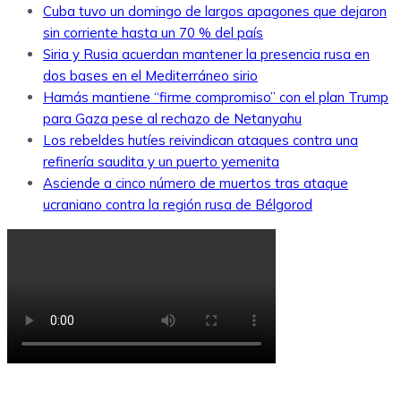
Cuba tuvo un domingo de largos apagones que dejaron
sin corriente hasta un 70 % del país
Siria y Rusia acuerdan mantener la presencia rusa en
dos bases en el Mediterráneo sirio
Hamás mantiene “firme compromiso” con el plan Trump
para Gaza pese al rechazo de Netanyahu
Los rebeldes hutíes reivindican ataques contra una
refinería saudita y un puerto yemenita
Asciende a cinco número de muertos tras ataque
ucraniano contra la región rusa de Bélgorod