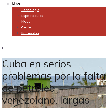
Más
Tecnología
Espectáculos
Moda
Gente
Entrevistas
Subscribe
Cuba en serios
problemas por la falta
de petroleo
venezolano, largas