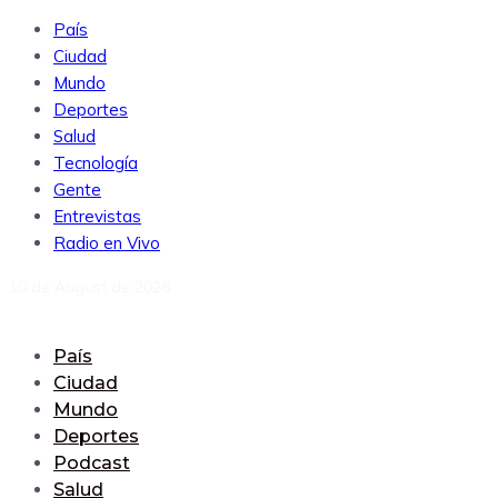
País
Ciudad
Mundo
Deportes
Salud
Tecnología
Gente
Entrevistas
Radio en Vivo
10 de August de 2026
País
Ciudad
Mundo
Deportes
Podcast
Salud