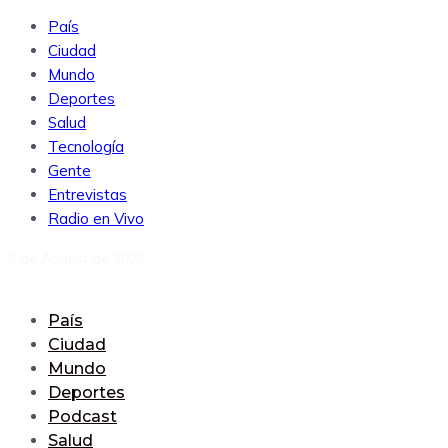
País
Ciudad
Mundo
Deportes
Salud
Tecnología
Gente
Entrevistas
Radio en Vivo
6 de August de 2026
País
Ciudad
Mundo
Deportes
Podcast
Salud