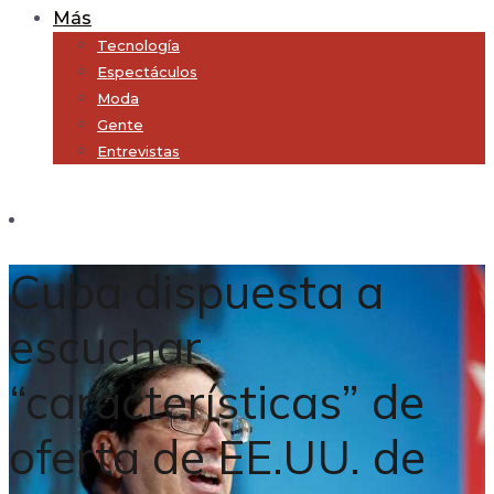
Más
Tecnología
Espectáculos
Moda
Gente
Entrevistas
Subscribe
Cuba dispuesta a
escuchar
“características” de
oferta de EE.UU. de