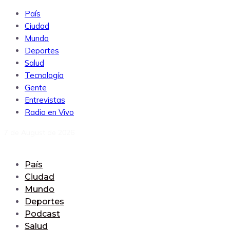
País
Ciudad
Mundo
Deportes
Salud
Tecnología
Gente
Entrevistas
Radio en Vivo
7 de August de 2026
País
Ciudad
Mundo
Deportes
Podcast
Salud