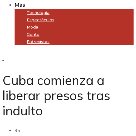
Más
Tecnología
Espectáculos
Moda
Gente
Entrevistas
Subscribe
Cuba comienza a
liberar presos tras
indulto
95