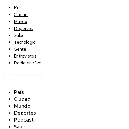
País
Ciudad
Mundo
Deportes
Salud
Tecnología
Gente
Entrevistas
Radio en Vivo
10 de August de 2026
País
Ciudad
Mundo
Deportes
Podcast
Salud