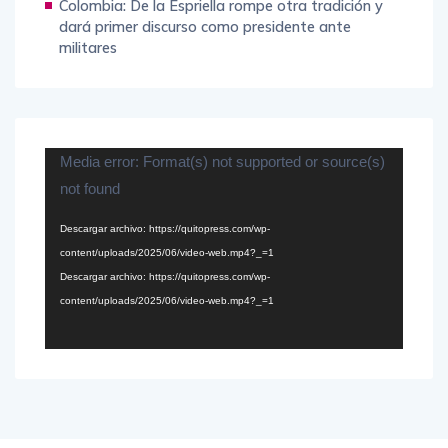
Colombia: De la Espriella rompe otra tradición y
dará primer discurso como presidente ante
militares
Reproductor
Media error: Format(s) not supported or source(s)
de
not found
vídeo
Descargar archivo: https://quitopress.com/wp-
content/uploads/2025/06/video-web.mp4?_=1
Descargar archivo: https://quitopress.com/wp-
content/uploads/2025/06/video-web.mp4?_=1